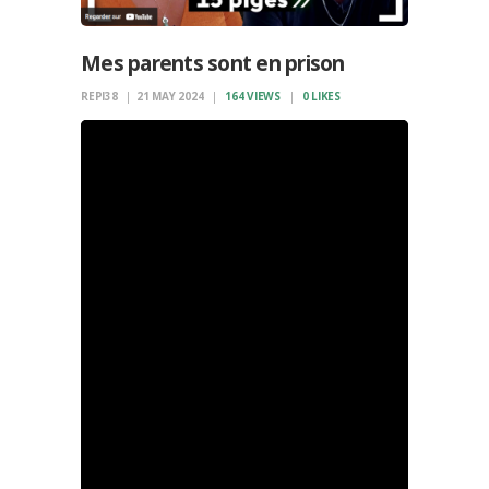
Mes parents sont en prison
REPI38
21 MAY 2024
164
VIEWS
0
LIKES