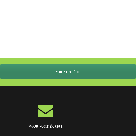
RENCONTRE ENFANTS-
PARENTS AVEC L'AIDE DE LA
FONDATION DE FRANCE
Faire un Don
POUR NOUS ÉCRIRE