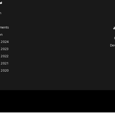
ON
n
s
ments
J
on
é 2024
De
é 2023
é 2022
é 2021
é 2020