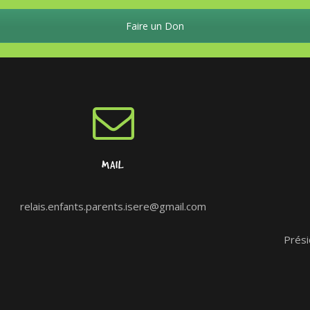
Faire un Don
MAIL
relais.enfants.parents.isere@gmail.com
Prési