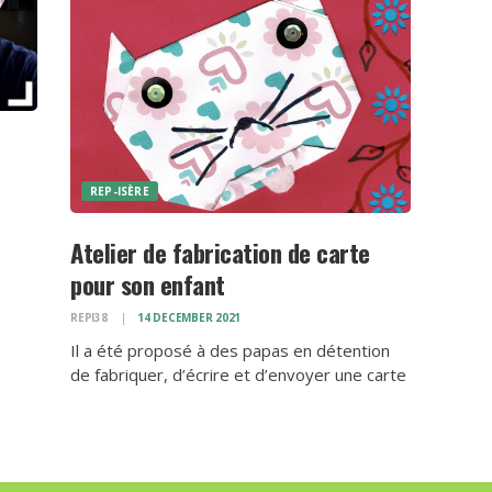
REP-ISÈRE
Atelier de fabrication de carte
pour son enfant
REPI38
14 DECEMBER 2021
Il a été proposé à des papas en détention
de fabriquer, d’écrire et d’envoyer une carte
à leur(s) enfant(s). Nous avons amené du
matériel, proposé quelques idées pour
découper, dessiner, plier, coller : décorer
une carte. Nous n’avions ni…