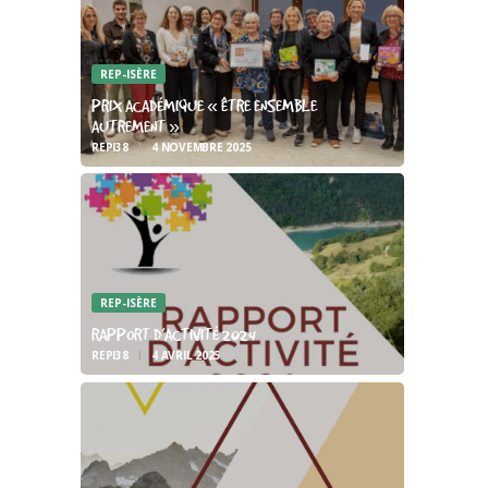
REP-ISÈRE
PRIX ACADÉMIQUE « ÊTRE ENSEMBLE
AUTREMENT »
REPI38
4 NOVEMBRE 2025
REP-ISÈRE
RAPPORT D’ACTIVITÉ 2024
REPI38
4 AVRIL 2025