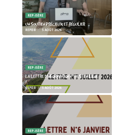
REP-ISÈRE
UN SOUTIEN PRÉCIEUX ET RÉGULIER
REPI38
5 AOÛT 2026
REP-ISÈRE
LA LETTRE D’INFORMATION N°7 EST EN LIGNE
!
REPI38
5 AOÛT 2026
REP-ISÈRE